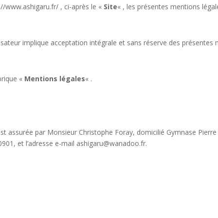
s://www.ashigaru.fr/ , ci-après le «
Site
« , les présentes mentions légal
tilisateur implique acceptation intégrale et sans réserve des présentes
ubrique «
Mentions légales
« .
ite est assurée par Monsieur Christophe Foray, domicilié Gymnase Pierr
0901, et l’adresse e-mail ashigaru@wanadoo.fr.