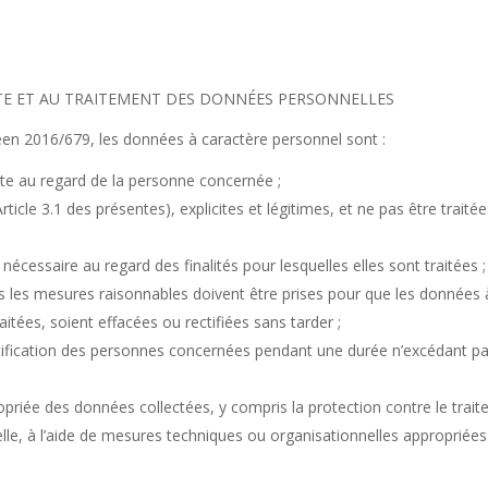
LECTE ET AU TRAITEMENT DES DONNÉES PERSONNELLES
éen 2016/679, les données à caractère personnel sont :
ente au regard de la personne concernée ;
Article 3.1 des présentes), explicites et légitimes, et ne pas être trai
nécessaire au regard des finalités pour lesquelles elles sont traitées ;
es les mesures raisonnables doivent être prises pour que les données 
raitées, soient effacées ou rectifiées sans tarder ;
fication des personnes concernées pendant une durée n’excédant pas 
priée des données collectées, y compris la protection contre le traitem
elle, à l’aide de mesures techniques ou organisationnelles appropriées