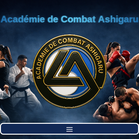
Académie de Combat Ashigaru
Académie de Combat Ashigaru
Académie de Combat Ashigaru